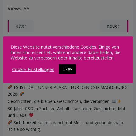
Views: 55
Post
Post
neuer
älter
navigation
navigation
Diese Website nutzt verschiedene Cookies. Einige von
Search
ihnen sind essenziell, während andere dabei helfen, die
for:
Website zu verbessern oder Inhalte bereitzustellen.
Cookie-Einstellungen
Okay
Neueste Beiträge
Die CSD-Aktionswochen Magdeburg 2026 sind da!
ES IST DA – UNSER PLAKAT FÜR DEN CSD MAGDEBURG
2026!
Geschichten, die bleiben. Geschichten, die verbinden.
30 Jahre CSD in Sachsen-Anhalt – wir feiern Geschichte, Mut
und Liebe.
Sichtbarkeit kostet manchmal Mut – und genau deshalb
ist sie so wichtig.