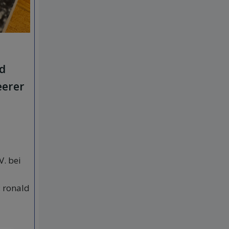
nd
eerer
V. bei
: ronald