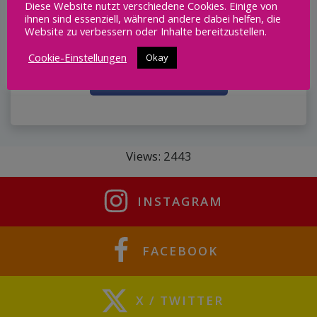
Diese Website nutzt verschiedene Cookies. Einige von
ihnen sind essenziell, während andere dabei helfen, die
Je nach Art des Standes wird eine
Website zu verbessern oder Inhalte bereitzustellen.
Teilnahmegebühr erhoben.
Cookie-Einstellungen
Okay
ANMELDEBOGEN 2026
Views: 2443
INSTAGRAM
FACEBOOK
X / TWITTER