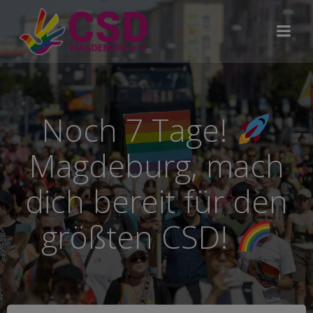
Zum
Inhalt
springen
Noch 7 Tage!
Magdeburg, mach
dich bereit für den
größten CSD!