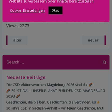
Website zu verbessern oder Inhalte bereitzustellen.
Cookie-Einstellungen
Okay
Views: 2273
Post
Post
neuer
älter
navigation
navigation
Search
for:
Neueste Beiträge
Die CSD-Aktionswochen Magdeburg 2026 sind da!
ES IST DA – UNSER PLAKAT FÜR DEN CSD MAGDEBURG
2026!
Geschichten, die bleiben. Geschichten, die verbinden.
30 Jahre CSD in Sachsen-Anhalt – wir feiern Geschichte, Mut