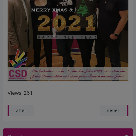
Views: 261
Post
Post
neuer
älter
navigation
navigation
Search