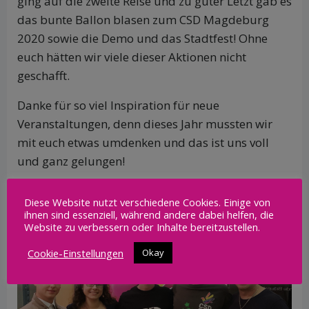
ging auf die zweite Reise und zu guter Letzt gab es
das bunte Ballon blasen zum CSD Magdeburg
2020 sowie die Demo und das Stadtfest! Ohne
euch hätten wir viele dieser Aktionen nicht
geschafft.
Danke für so viel Inspiration für neue
Veranstaltungen, denn dieses Jahr mussten wir
mit euch etwas umdenken und das ist uns voll
und ganz gelungen!
Einfach Danke für ein gelungenes, wenn auch
Diese Website nutzt verschiedene Cookies. Einige von
anderes Jahr 2020!
ihnen sind essenziell, während andere dabei helfen, die
Website zu verbessern oder Inhalte bereitzustellen.
Cookie-Einstellungen
Okay