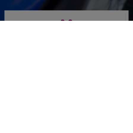
VERANSTALTUNGEN
Was passiert so?
ANMELDUNG
DEMO
/
STAND
Infostand- oder Fahrzeuganmeldung