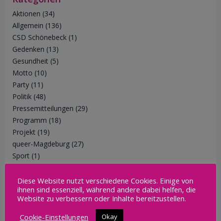
Aktionen
(34)
Allgemein
(136)
CSD Schönebeck
(1)
Gedenken
(13)
Gesundheit
(5)
Motto
(10)
Party
(11)
Politik
(48)
Pressemitteilungen
(29)
Programm
(18)
Projekt
(19)
queer-Magdeburg
(27)
Sport
(1)
Trans*
(1)
Trauer
(1)
Diese Website nutzt verschiedene Cookies. Einige von
ihnen sind essenziell, während andere dabei helfen, die
Vernetzung
(51)
Website zu verbessern oder Inhalte bereitzustellen.
Cookie-Einstellungen
Okay