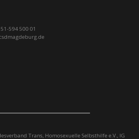
51-594 500 01
@csdmagdeburg.de
desverband Trans, Homosexuelle Selbsthilfe e.V., IG