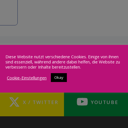
Diese Website nutzt verschiedene Cookies. Einige von ihnen
sind essenziell, während andere dabei helfen, die Website zu
verbessern oder Inhalte bereitzustellen.
Cookie-Einstellungen
Okay
X / TWITTER
YOUTUBE