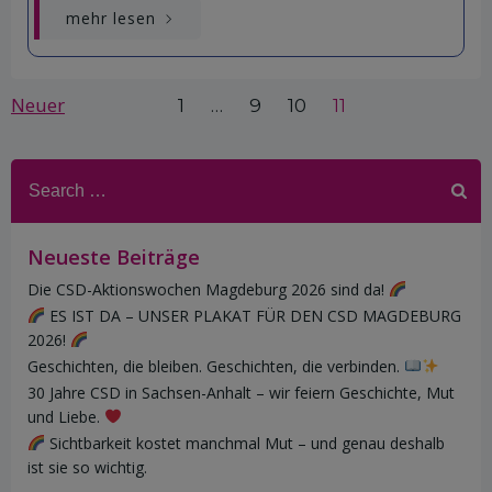
mehr lesen
Posts
Posts
Page
Page
Page
Neuer
Page
1
…
9
10
11
navigation
navigation
Search
for:
Neueste Beiträge
Die CSD-Aktionswochen Magdeburg 2026 sind da!
ES IST DA – UNSER PLAKAT FÜR DEN CSD MAGDEBURG
2026!
Geschichten, die bleiben. Geschichten, die verbinden.
30 Jahre CSD in Sachsen-Anhalt – wir feiern Geschichte, Mut
und Liebe.
Sichtbarkeit kostet manchmal Mut – und genau deshalb
ist sie so wichtig.