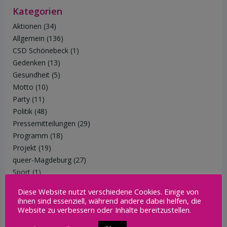
Kategorien
Aktionen
(34)
Allgemein
(136)
CSD Schönebeck
(1)
Gedenken
(13)
Gesundheit
(5)
Motto
(10)
Party
(11)
Politik
(48)
Pressemitteilungen
(29)
Programm
(18)
Projekt
(19)
queer-Magdeburg
(27)
Sport
(1)
Trans*
(1)
Diese Website nutzt verschiedene Cookies. Einige von
Trauer
(1)
ihnen sind essenziell, während andere dabei helfen, die
Vernetzung
(51)
Website zu verbessern oder Inhalte bereitzustellen.