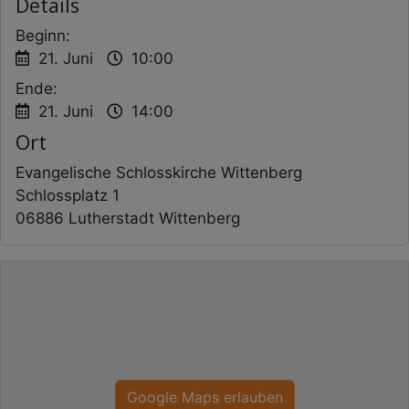
Details
holy communion.
Beginn:
www.schlosskirche-wittenberg.de
21. Juni
10:00
Ende:
21. Juni
14:00
Ort
Evangelische Schlosskirche Wittenberg
Schlossplatz 1
06886 Lutherstadt Wittenberg
Google Maps erlauben