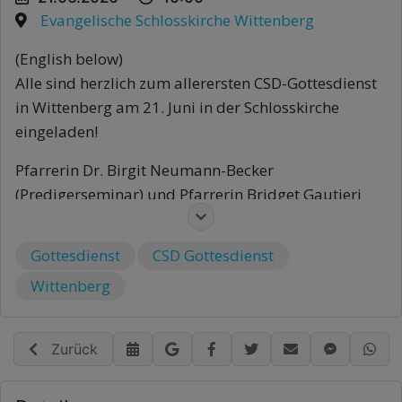
Evangelische Schlosskirche Wittenberg
(English below)
Alle sind herzlich zum allerersten CSD-Gottesdienst
in Wittenberg am 21. Juni in der Schlosskirche
eingeladen!
Pfarrerin Dr. Birgit Neumann-Becker
(Predigerseminar) und Pfarrerin Bridget Gautieri
(ELCA) leiten gemeinsam den Gottesdienst um 10:00
Uhr, der auch das Abendmahl umfasst.
Gottesdienst
CSD Gottesdienst
All are welcome to Wittenberg’s very first Pride
Wittenberg
worship service on June 21 in the Schlosskirche!
The Rev. Dr. Birgit Neumann-Becker
Zurück
(Predigerseminar) und the Rev. Bridget Gautieri
(ELCA) are leading the service together at 10:00 with