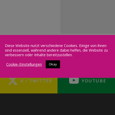
n sichtbares Zeichen für
en.
insam die letzten
Diese Website nutzt verschiedene Cookies. Einige von ihnen
sind essenziell, während andere dabei helfen, die Website zu
verbessern oder Inhalte bereitzustellen.
Cookie-Einstellungen
Okay
X / TWITTER
YOUTUBE