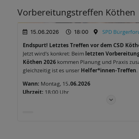
Vorbereitungstreffen Köthen
SPD Bürgerfo
15.06.2026
18:00
Endspurt! Letztes Treffen vor dem CSD Köth
Jetzt wird’s konkret: Beim
letzten Vorbereitun
Köthen 2026
kommen Planung und Praxis zu
gleichzeitig ist es unser
Helfer*innen-Treffen
.
Wann:
Montag, 15
.06.2026
Uhrzeit:
18:00 Uhr
Ort:
SPD Bürgerforum, Schalaunische Str. 43, K
Wir gehen gemeinsam die letzten Schritte durc
verteilen Aufgaben und klären offene Fragen. Eg
eingeplant bist oder dir vorstellen kannst, am 
Jetzt ist der richtige Moment einzusteigen.