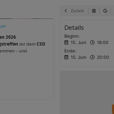
Zurück
rum
Details
Beginn:
en 2026
15. Juni
18:00
gstreffen
vor dem
CSD
sammen – und
Ende:
15. Juni
20:00
öthen
h, besprechen Abläufe,
al, ob du bereits fest
CSD-Tag zu unterstützen: