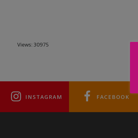
Ohne Helfer*innen kein CSD – und ohne euch kei
Vielfalt, Solidarität und Zusammenhalt in Köth
Komm vorbei, bring dich ein und lass uns geme
Vorbereitungen rocken.
Views: 30975
Jetzt zählt jede helfende Hand!
INSTAGRAM
FACEBOOK