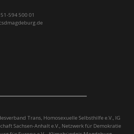
51-594 500 01
@csdmagdeburg.de
desverband Trans, Homosexuelle Selbsthilfe e.V., IG
chaft Sachsen-Anhalt e.V., Netzwerk für Demokratie
urg für Europa e.V., Klimabündnis Magdeburg,